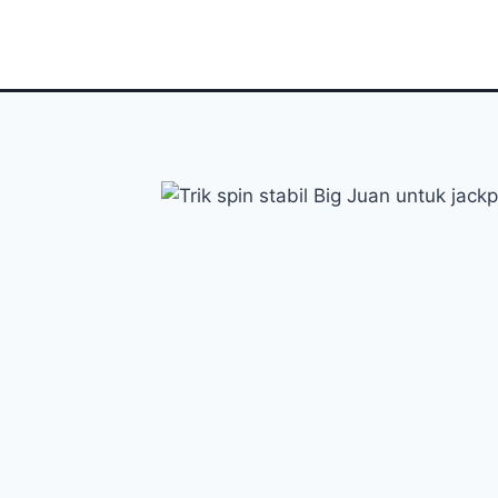
Skip
to
content