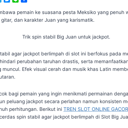
e
e
i
h
l
s
n
a
embawa pemain ke suasana pesta Meksiko yang penuh 
e
s
e
r
gitar, dan karakter Juan yang karismatik.
g
e
e
r
n
a
g
m
e
r
stabil agar jackpot berlimpah di slot ini berfokus pada
indari perubahan taruhan drastis, serta memanfaatka
ng muncul. Efek visual cerah dan musik khas Latin memb
putaran.
cocok bagi pemain yang ingin menikmati permainan deng
 peluang jackpot secara perlahan namun konsisten me
nuh perhitungan. Berikut ini
TREN SLOT ONLINE GACO
erdas spin stabil agar jackpot berlimpah di Slot Big Jua