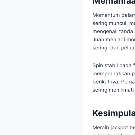
Memanfaa
Momentum dalam S
sering muncul, mu
mengenali tanda i
Juan menjadi momen
sering, dan pel
Spin stabil pada 
memperhatikan po
berikutnya. Pem
sering menikmati
Kesimpul
Meraih jackpot b