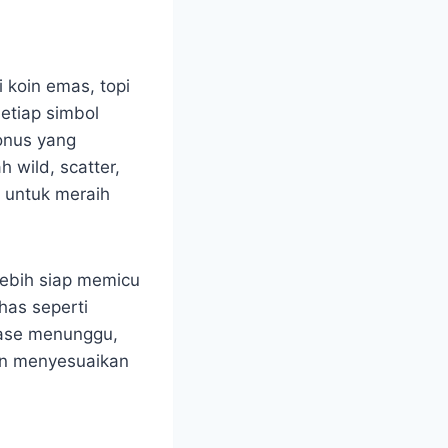
n
 koin emas, topi
etiap simbol
onus yang
 wild, scatter,
 untuk meraih
lebih siap memicu
khas seperti
fase menunggu,
in menyesuaikan