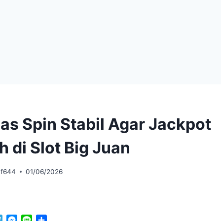
das Spin Stabil Agar Jackpot
 di Slot Big Juan
Zf644
01/06/2026
T
M
L
S