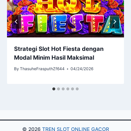
Strategi Slot Hot Fiesta dengan
Modal Minim Hasil Maksimal
By
ThasuheFrasputhZf644
04/24/2026
© 2026
TREN SLOT ONLINE GACOR