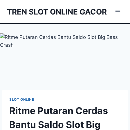
Skip
TREN SLOT ONLINE GACOR
to
content
SLOT ONLINE
Ritme Putaran Cerdas
Bantu Saldo Slot Big