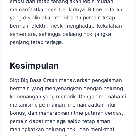
emosi dan tetap tenang akan lebih mudah
memanfaatkan sesi berikutnya. Ritme putaran
yang disiplin akan membantu pemain tetap
bermain efektif, meski menghadapi kekalahan
sementara, sehingga peluang hoki jangka
panjang tetap terjaga.
Kesimpulan
Slot Big Bass Crash menawarkan pengalaman
bermain yang menyenangkan dengan peluang
kemenangan yang menarik. Dengan memahami
mekanisme permainan, memanfaatkan fitur
bonus, dan menerapkan ritme putaran cerdas,
pemain dapat menjaga saldo tetap aman,
meningkatkan peluang hoki, dan menikmati