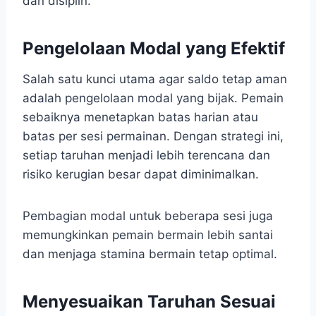
dan disiplin.
Pengelolaan Modal yang Efektif
Salah satu kunci utama agar saldo tetap aman
adalah pengelolaan modal yang bijak. Pemain
sebaiknya menetapkan batas harian atau
batas per sesi permainan. Dengan strategi ini,
setiap taruhan menjadi lebih terencana dan
risiko kerugian besar dapat diminimalkan.
Pembagian modal untuk beberapa sesi juga
memungkinkan pemain bermain lebih santai
dan menjaga stamina bermain tetap optimal.
Menyesuaikan Taruhan Sesuai