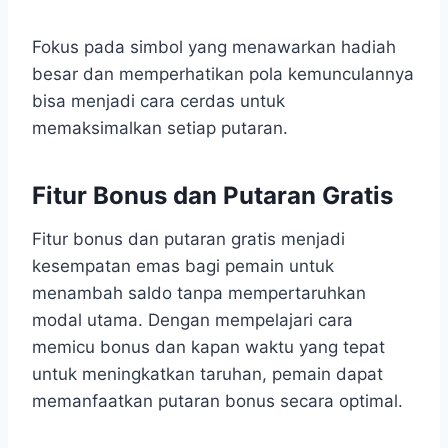
Fokus pada simbol yang menawarkan hadiah
besar dan memperhatikan pola kemunculannya
bisa menjadi cara cerdas untuk
memaksimalkan setiap putaran.
Fitur Bonus dan Putaran Gratis
Fitur bonus dan putaran gratis menjadi
kesempatan emas bagi pemain untuk
menambah saldo tanpa mempertaruhkan
modal utama. Dengan mempelajari cara
memicu bonus dan kapan waktu yang tepat
untuk meningkatkan taruhan, pemain dapat
memanfaatkan putaran bonus secara optimal.