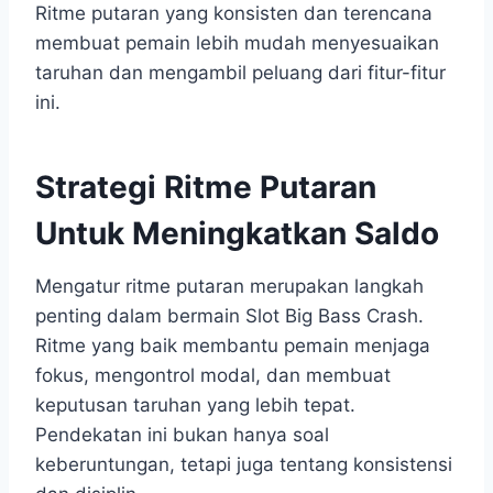
Ritme putaran yang konsisten dan terencana
membuat pemain lebih mudah menyesuaikan
taruhan dan mengambil peluang dari fitur-fitur
ini.
Strategi Ritme Putaran
Untuk Meningkatkan Saldo
Mengatur ritme putaran merupakan langkah
penting dalam bermain Slot Big Bass Crash.
Ritme yang baik membantu pemain menjaga
fokus, mengontrol modal, dan membuat
keputusan taruhan yang lebih tepat.
Pendekatan ini bukan hanya soal
keberuntungan, tetapi juga tentang konsistensi