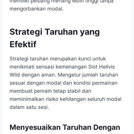
memiliki peluang menang lebih tinggi tanpa
mengorbankan modal.
Strategi Taruhan yang
Efektif
Strategi taruhan merupakan kunci untuk
menikmati sensasi kemenangan Slot Hellvis
Wild dengan aman. Mengatur jumlah taruhan
sesuai dengan modal dan kondisi permainan
membuat pemain tetap stabil dan
meminimalkan risiko kehilangan seluruh modal
dalam satu sesi.
Menyesuaikan Taruhan Dengan