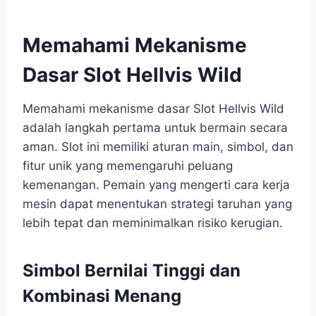
Memahami Mekanisme
Dasar Slot Hellvis Wild
Memahami mekanisme dasar Slot Hellvis Wild
adalah langkah pertama untuk bermain secara
aman. Slot ini memiliki aturan main, simbol, dan
fitur unik yang memengaruhi peluang
kemenangan. Pemain yang mengerti cara kerja
mesin dapat menentukan strategi taruhan yang
lebih tepat dan meminimalkan risiko kerugian.
Simbol Bernilai Tinggi dan
Kombinasi Menang