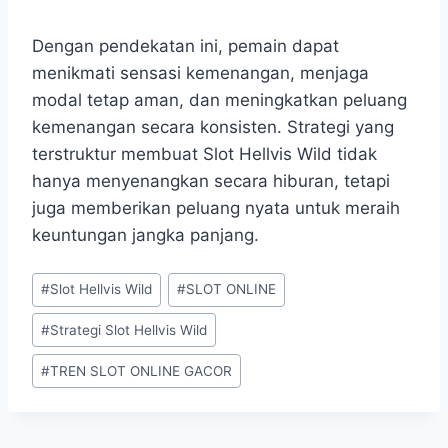
Dengan pendekatan ini, pemain dapat
menikmati sensasi kemenangan, menjaga
modal tetap aman, dan meningkatkan peluang
kemenangan secara konsisten. Strategi yang
terstruktur membuat Slot Hellvis Wild tidak
hanya menyenangkan secara hiburan, tetapi
juga memberikan peluang nyata untuk meraih
keuntungan jangka panjang.
Post
#
Slot Hellvis Wild
#
SLOT ONLINE
Tags:
#
Strategi Slot Hellvis Wild
#
TREN SLOT ONLINE GACOR