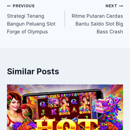
Post
PREVIOUS
NEXT
Strategi Tenang
Ritme Putaran Cerdas
navigation
Bangun Peluang Slot
Bantu Saldo Slot Big
Forge of Olympus
Bass Crash
Similar Posts