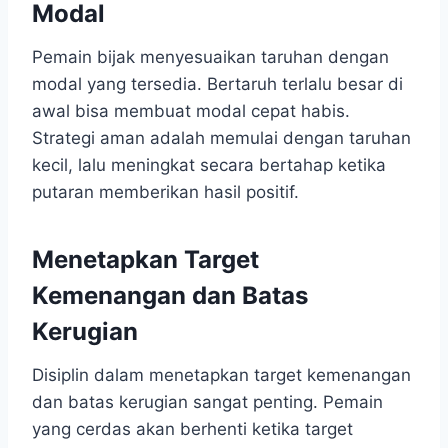
Modal
Pemain bijak menyesuaikan taruhan dengan
modal yang tersedia. Bertaruh terlalu besar di
awal bisa membuat modal cepat habis.
Strategi aman adalah memulai dengan taruhan
kecil, lalu meningkat secara bertahap ketika
putaran memberikan hasil positif.
Menetapkan Target
Kemenangan dan Batas
Kerugian
Disiplin dalam menetapkan target kemenangan
dan batas kerugian sangat penting. Pemain
yang cerdas akan berhenti ketika target