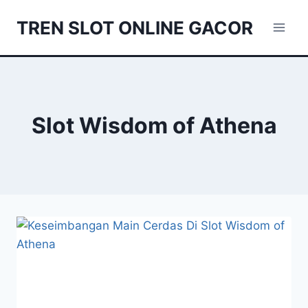
Skip
TREN SLOT ONLINE GACOR
to
content
Slot Wisdom of Athena