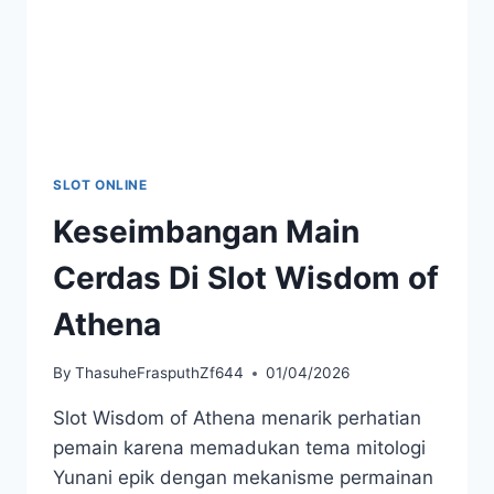
SLOT ONLINE
Keseimbangan Main
Cerdas Di Slot Wisdom of
Athena
By
ThasuheFrasputhZf644
01/04/2026
Slot Wisdom of Athena menarik perhatian
pemain karena memadukan tema mitologi
Yunani epik dengan mekanisme permainan