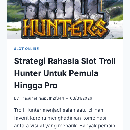
SLOT ONLINE
Strategi Rahasia Slot Troll
Hunter Untuk Pemula
Hingga Pro
By
ThasuheFrasputhZf644
03/31/2026
Troll Hunter menjadi salah satu pilihan
favorit karena menghadirkan kombinasi
antara visual yang menarik. Banyak pemain