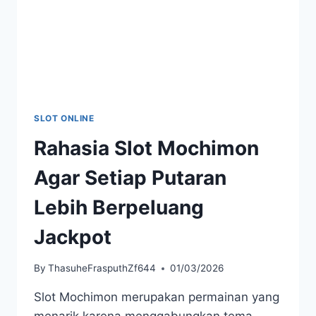
SLOT ONLINE
Rahasia Slot Mochimon
Agar Setiap Putaran
Lebih Berpeluang
Jackpot
By
ThasuheFrasputhZf644
01/03/2026
Slot Mochimon merupakan permainan yang