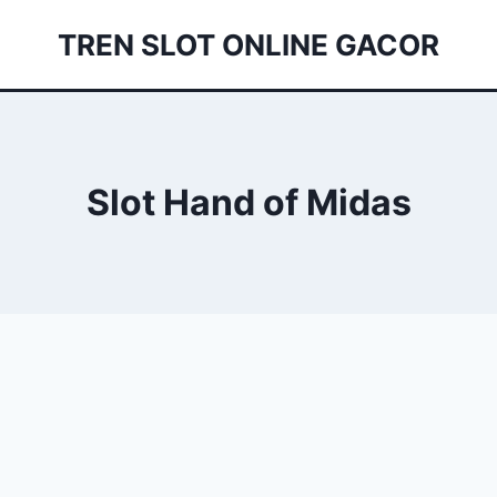
TREN SLOT ONLINE GACOR
Slot Hand of Midas