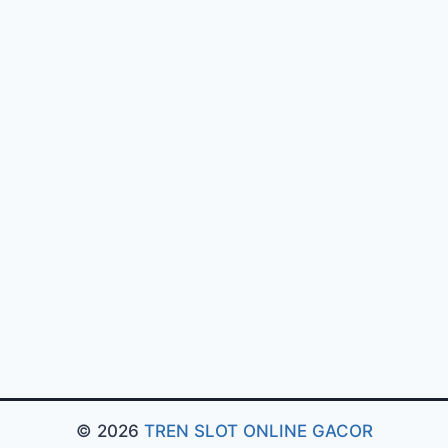
© 2026
TREN SLOT ONLINE GACOR