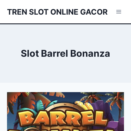
Skip
TREN SLOT ONLINE GACOR
to
content
Slot Barrel Bonanza