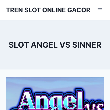
Skip
TREN SLOT ONLINE GACOR
to
content
SLOT ANGEL VS SINNER