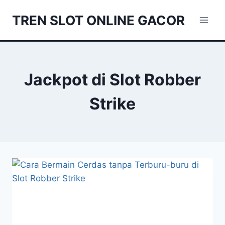
Skip
TREN SLOT ONLINE GACOR
to
content
Jackpot di Slot Robber
Strike