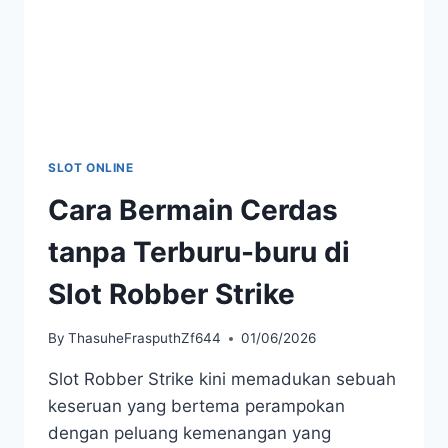
SLOT ONLINE
Cara Bermain Cerdas
tanpa Terburu-buru di
Slot Robber Strike
By
ThasuheFrasputhZf644
01/06/2026
Slot Robber Strike kini memadukan sebuah
keseruan yang bertema perampokan
dengan peluang kemenangan yang