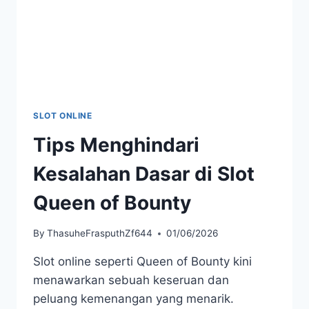
SLOT ONLINE
Tips Menghindari
Kesalahan Dasar di Slot
Queen of Bounty
By
ThasuheFrasputhZf644
01/06/2026
Slot online seperti Queen of Bounty kini
menawarkan sebuah keseruan dan
peluang kemenangan yang menarik.