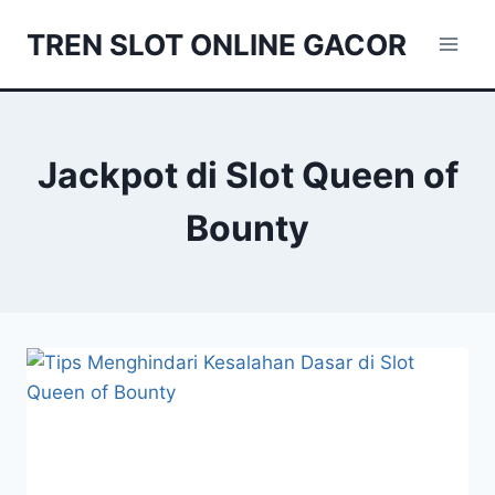
Skip
TREN SLOT ONLINE GACOR
to
content
Jackpot di Slot Queen of
Bounty