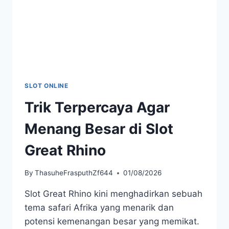
SLOT ONLINE
Trik Terpercaya Agar
Menang Besar di Slot
Great Rhino
By
ThasuheFrasputhZf644
01/08/2026
Slot Great Rhino kini menghadirkan sebuah
tema safari Afrika yang menarik dan
potensi kemenangan besar yang memikat.