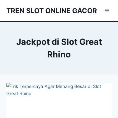
Skip
TREN SLOT ONLINE GACOR
to
content
Jackpot di Slot Great
Rhino