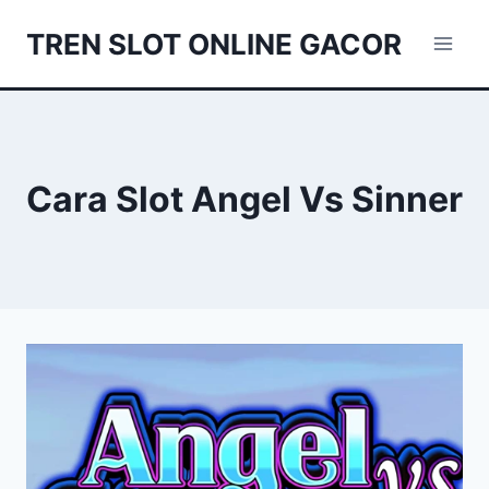
Skip
TREN SLOT ONLINE GACOR
to
content
Cara Slot Angel Vs Sinner