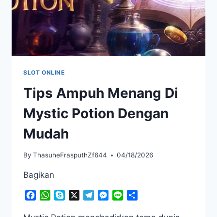
SLOT ONLINE
Tips Ampuh Menang Di
Mystic Potion Dengan
Mudah
By
ThasuheFrasputhZf644
04/18/2026
Bagikan
Facebook
WhatsApp
Skype
X
Telegram
Messenger
Line
Share