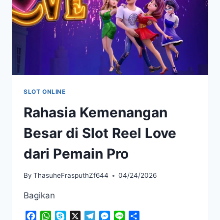
SLOT ONLINE
Rahasia Kemenangan
Besar di Slot Reel Love
dari Pemain Pro
By
ThasuheFrasputhZf644
04/24/2026
Bagikan
Facebook
WhatsApp
Skype
X
Telegram
Messenger
Line
Share