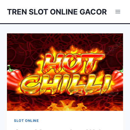
Skip
TREN SLOT ONLINE GACOR
to
content
SLOT ONLINE