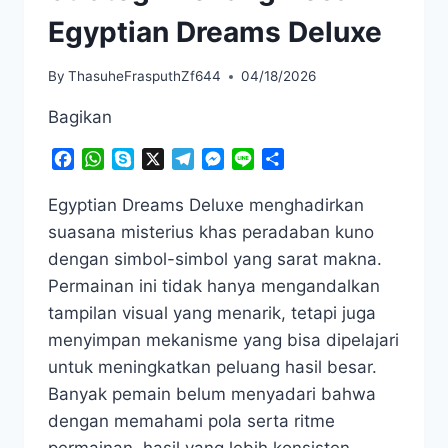
Egyptian Dreams Deluxe
By
ThasuheFrasputhZf644
04/18/2026
Bagikan
Facebook
WhatsApp
Skype
X
Telegram
Messenger
Line
Share
Egyptian Dreams Deluxe menghadirkan
suasana misterius khas peradaban kuno
dengan simbol-simbol yang sarat makna.
Permainan ini tidak hanya mengandalkan
tampilan visual yang menarik, tetapi juga
menyimpan mekanisme yang bisa dipelajari
untuk meningkatkan peluang hasil besar.
Banyak pemain belum menyadari bahwa
dengan memahami pola serta ritme