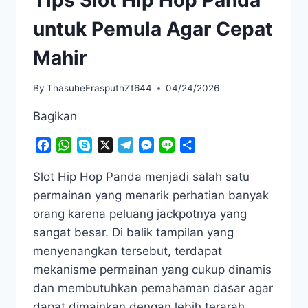
untuk Pemula Agar Cepat
Mahir
By
ThasuheFrasputhZf644
04/24/2026
Bagikan
Facebook
WhatsApp
Skype
X
Telegram
Messenger
Line
Share
Slot Hip Hop Panda menjadi salah satu
permainan yang menarik perhatian banyak
orang karena peluang jackpotnya yang
sangat besar. Di balik tampilan yang
menyenangkan tersebut, terdapat
mekanisme permainan yang cukup dinamis
dan membutuhkan pemahaman dasar agar
dapat dimainkan dengan lebih terarah.