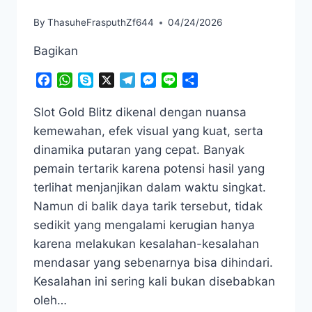
By
ThasuheFrasputhZf644
04/24/2026
Bagikan
Facebook
WhatsApp
Skype
X
Telegram
Messenger
Line
Share
Slot Gold Blitz dikenal dengan nuansa
kemewahan, efek visual yang kuat, serta
dinamika putaran yang cepat. Banyak
pemain tertarik karena potensi hasil yang
terlihat menjanjikan dalam waktu singkat.
Namun di balik daya tarik tersebut, tidak
sedikit yang mengalami kerugian hanya
karena melakukan kesalahan-kesalahan
mendasar yang sebenarnya bisa dihindari.
Kesalahan ini sering kali bukan disebabkan
oleh…