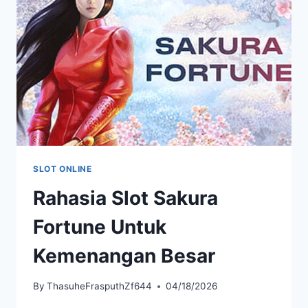
MUDAH
SLOT ONLINE
Rahasia Slot Sakura
Fortune Untuk
Kemenangan Besar
By
ThasuheFrasputhZf644
04/18/2026