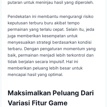
putaran untuk meninjau hasil yang diperoleh.
Pendekatan ini membantu mengurangi risiko
keputusan terburu buru akibat tempo
permainan yang terlalu cepat. Selain itu, jeda
juga memberikan kesempatan untuk
menyesuaikan strategi berdasarkan kondisi
terbaru. Dengan pengaturan momentum yang
baik, permainan menjadi lebih terkontrol dan
tidak berjalan secara impulsif. Hal ini
memberikan peluang lebih besar untuk
mencapai hasil yang optimal.
Maksimalkan Peluang Dari
Variasi Fitur Game