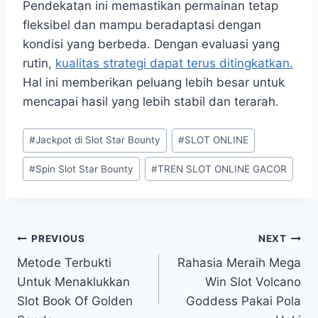
Pendekatan ini memastikan permainan tetap
fleksibel dan mampu beradaptasi dengan
kondisi yang berbeda. Dengan evaluasi yang
rutin,
kualitas strategi dapat terus ditingkatkan.
Hal ini memberikan peluang lebih besar untuk
mencapai hasil yang lebih stabil dan terarah.
Post
#
Jackpot di Slot Star Bounty
#
SLOT ONLINE
Tags:
#
Spin Slot Star Bounty
#
TREN SLOT ONLINE GACOR
Post
PREVIOUS
NEXT
Metode Terbukti
Rahasia Meraih Mega
navigation
Untuk Menaklukkan
Win Slot Volcano
Slot Book Of Golden
Goddess Pakai Pola