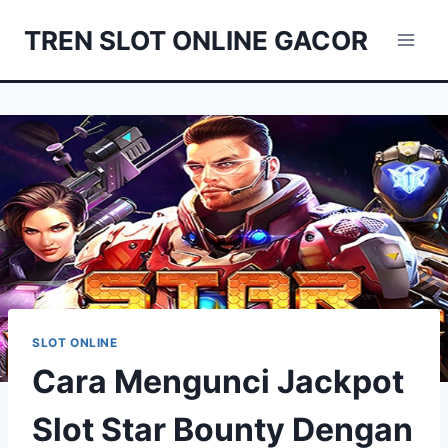
Skip
TREN SLOT ONLINE GACOR
to
content
SLOT ONLINE
Cara Mengunci Jackpot
Slot Star Bounty Dengan