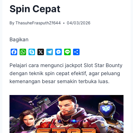
Spin Cepat
By
ThasuheFrasputhZf644
04/03/2026
Bagikan
F
W
S
X
T
M
L
S
a
h
k
e
e
i
h
c
a
y
l
s
n
a
Pelajari cara mengunci jackpot Slot Star Bounty
e
t
p
e
s
e
r
dengan teknik spin cepat efektif, agar peluang
b
s
e
g
e
e
kemenangan besar semakin terbuka luas.
o
A
r
n
o
p
a
g
k
p
m
e
r