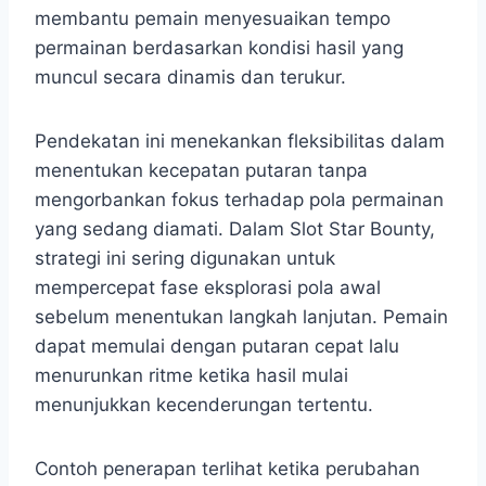
membantu pemain menyesuaikan tempo
permainan berdasarkan kondisi hasil yang
muncul secara dinamis dan terukur.
Pendekatan ini menekankan fleksibilitas dalam
menentukan kecepatan putaran tanpa
mengorbankan fokus terhadap pola permainan
yang sedang diamati. Dalam Slot Star Bounty,
strategi ini sering digunakan untuk
mempercepat fase eksplorasi pola awal
sebelum menentukan langkah lanjutan. Pemain
dapat memulai dengan putaran cepat lalu
menurunkan ritme ketika hasil mulai
menunjukkan kecenderungan tertentu.
Contoh penerapan terlihat ketika perubahan