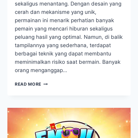
sekaligus menantang. Dengan desain yang
cerah dan mekanisme yang unik,
permainan ini menarik perhatian banyak
pemain yang mencari hiburan sekaligus
peluang hasil yang optimal. Namun, di balik
tampilannya yang sederhana, terdapat
berbagai teknik yang dapat membantu
meminimalkan risiko saat bermain. Banyak
orang menganggap…
TEKNIK
READ MORE
BERMAIN
SLOT
LOONY
BLOX
DENGAN
RISIKO
RENDAH