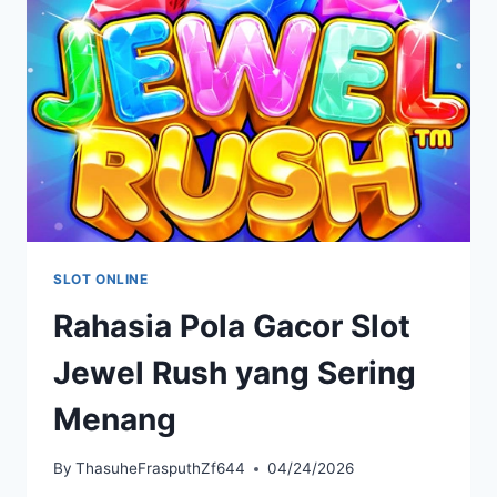
MUDAH
KALAH
SLOT ONLINE
Rahasia Pola Gacor Slot
Jewel Rush yang Sering
Menang
By
ThasuheFrasputhZf644
04/24/2026