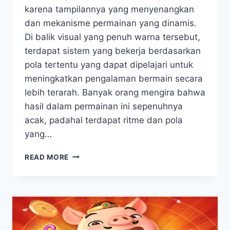
karena tampilannya yang menyenangkan
dan mekanisme permainan yang dinamis.
Di balik visual yang penuh warna tersebut,
terdapat sistem yang bekerja berdasarkan
pola tertentu yang dapat dipelajari untuk
meningkatkan pengalaman bermain secara
lebih terarah. Banyak orang mengira bahwa
hasil dalam permainan ini sepenuhnya
acak, padahal terdapat ritme dan pola
yang…
CARA
READ MORE
MEMAKSIMALKAN
PELUANG
MENANG
DI
SLOT
CANDY
BURST